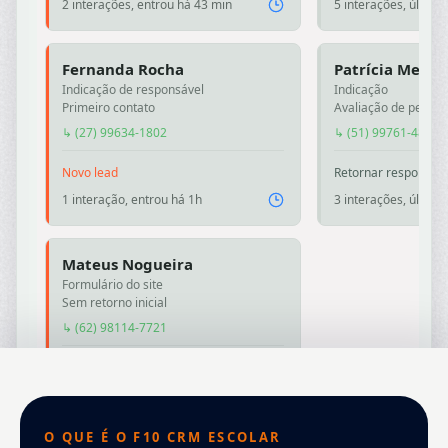
2 interações, entrou há 43 min
5 interações, última
Fernanda Rocha
Patrícia Mello
Indicação de responsável
Indicação
Primeiro contato
Avaliação de perfil
↳ (27) 99634-1802
↳ (51) 99761-4822
Novo lead
Retornar responsáve
1 interação, entrou há 1h
3 interações, última
Mateus Nogueira
Formulário do site
Sem retorno inicial
↳ (62) 98114-7721
Novo lead
2 interações, entrou há 2h
O QUE É O F10 CRM ESCOLAR