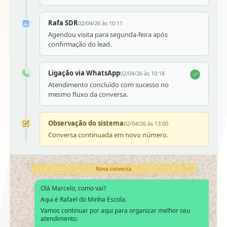
Rafa SDR
02/04/26 às 10:11
Agendou visita para segunda-feira após
confirmação do lead.
Ligação via WhatsApp
02/04/26 às 10:18
Atendimento concluído com sucesso no
mesmo fluxo da conversa.
Observação do sistema
02/04/26 às 13:00
Conversa continuada em novo número.
Nova conversa
Olá Marcelo, como vai?
Aqui é Rafael do Minha Escola.
Vamos continuar por aqui para organizar melhor seu
atendimento.