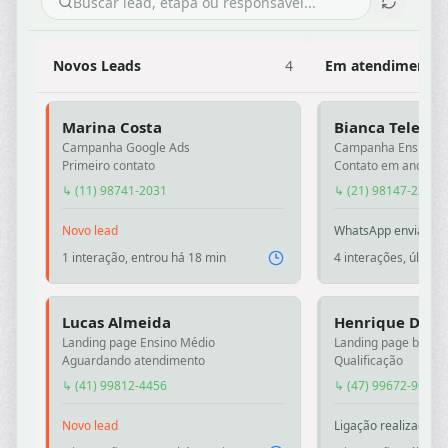
Novos Leads
4
Em atendimento
Marina Costa
Bianca Teles
Campanha Google Ads
Campanha Ensino F
Primeiro contato
Contato em andame
↳ (11) 98741-2031
↳ (21) 98147-2345
Novo lead
WhatsApp enviado
1 interação, entrou há 18 min
4 interações, última
Lucas Almeida
Henrique Duar
Landing page Ensino Médio
Landing page bolsas
Aguardando atendimento
Qualificação
↳ (41) 99812-4456
↳ (47) 99672-9018
Novo lead
Ligação realizada