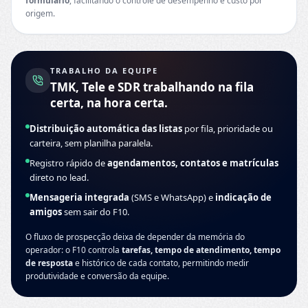
formulário
, facilitando o controle de desempenho e custo por
origem.
TRABALHO DA EQUIPE
TMK, Tele e SDR trabalhando na fila
certa, na hora certa.
Distribuição automática das listas
por fila, prioridade ou
carteira, sem planilha paralela.
Registro rápido de
agendamentos, contatos e matrículas
direto no lead.
Mensageria integrada
(SMS e WhatsApp) e
indicação de
amigos
sem sair do F10.
O fluxo de prospecção deixa de depender da memória do
operador: o F10 controla
tarefas, tempo de atendimento, tempo
de resposta
e histórico de cada contato, permitindo medir
produtividade e conversão da equipe.