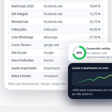
Matrículas 2025
facebook-ads
18,40 %
EM Integral
facebook-ads
12,75 %
Rematrícula
facebook-ads
32,10 %
Indicações
Indicação
45,00 %
Lista WhatsApp
whatsapp
27,50 %
Curso Técnico
google-ads
9,80 %
Conversão média
Site Escola
Google
14,20 %
82%
Do cadastro até
oportunidades ger
Feira Profissões
Evento
22,00 %
Leads Importados
Importação
Leads trabalhados no mês
6,40 %
Bolsa Estudos
instagram
11,30 %
Mídia seja
('facebook-ads', 'Google', 'google-ads', 'Indicação', 'instagram')
+24% leads trabalhados em re
ao mês anterior.